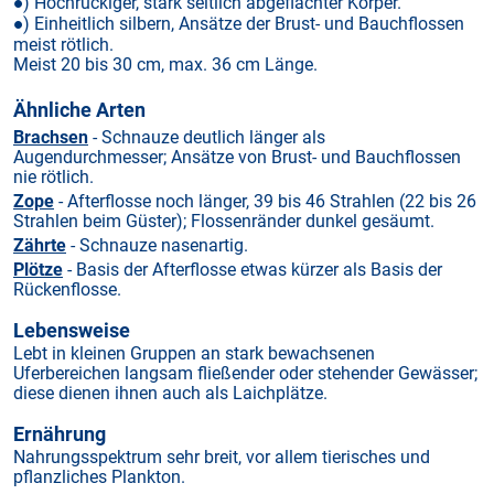
) Hochrückiger, stark seitlich abgeflachter Körper.
●
) Einheitlich silbern, Ansätze der Brust- und Bauchflossen
●
meist rötlich.
Meist 20 bis 30 cm, max. 36 cm Länge.
Ähnliche Arten
Brachsen
- Schnauze deutlich länger als
Augendurchmesser; Ansätze von Brust- und Bauchflossen
nie rötlich.
Zope
- Afterflosse noch länger, 39 bis 46 Strahlen (22 bis 26
Strahlen beim Güster); Flossenränder dunkel gesäumt.
Zährte
- Schnauze nasenartig.
Plötze
- Basis der Afterflosse etwas kürzer als Basis der
Rückenflosse.
Lebensweise
Lebt in kleinen Gruppen an stark bewachsenen
Uferbereichen langsam fließender oder stehender Gewässer;
diese dienen ihnen auch als Laichplätze.
Ernährung
Nahrungsspektrum sehr breit, vor allem tierisches und
pflanzliches Plankton.