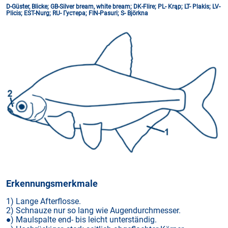
D-Güster, Blicke; GB-Silver bream, white bream; DK-Flire; PL- Krąp; LT- Plakis; LV-
Plicis; EST-Nurg; RU- Густера; FIN-Pasuri; S- Björkna
Erkennungsmerkmale
1) Lange Afterflosse.
2) Schnauze nur so lang wie Augendurchmesser.
) Maulspalte end- bis leicht unterständig.
●