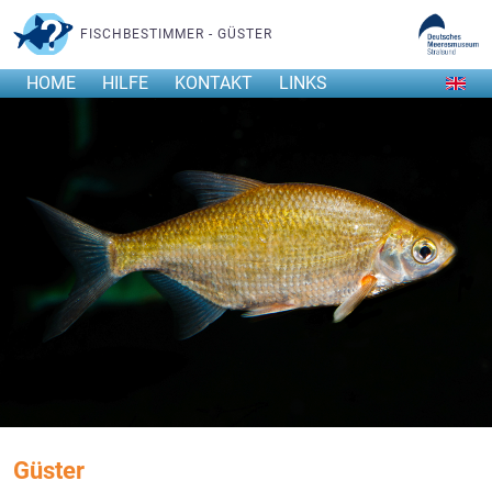
FISCHBESTIMMER - GÜSTER
HOME
HILFE
KONTAKT
LINKS
Güster